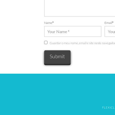
Name
*
Email
*
Guardar o meu nome, email e site neste navegador
FLEXICL