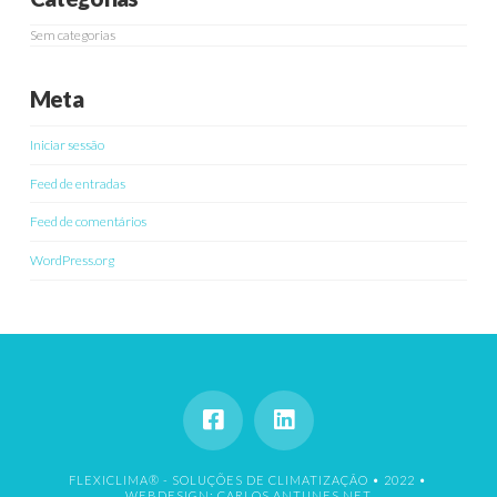
Sem categorias
Meta
Iniciar sessão
Feed de entradas
Feed de comentários
WordPress.org
FLEXICLIMA® - SOLUÇÕES DE CLIMATIZAÇÃO • 2022 •
WEBDESIGN: CARLOS ANTUNES.NET