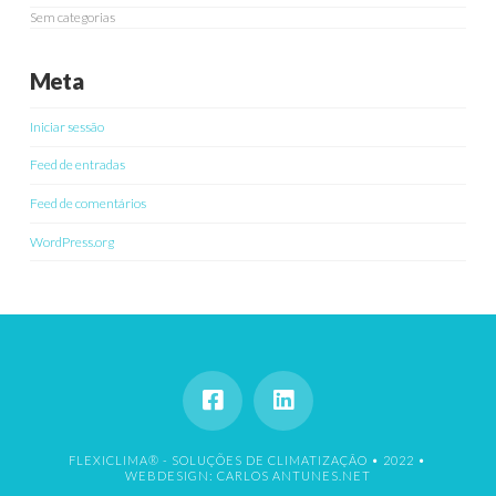
Sem categorias
Meta
Iniciar sessão
Feed de entradas
Feed de comentários
WordPress.org
FLEXICLIMA® - SOLUÇÕES DE CLIMATIZAÇÃO • 2022 •
WEBDESIGN: CARLOS ANTUNES.NET