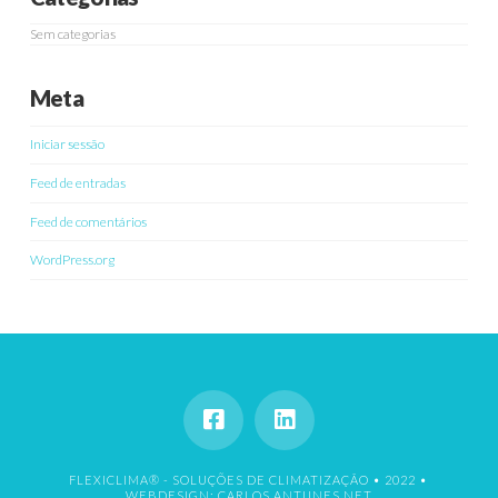
Sem categorias
Meta
Iniciar sessão
Feed de entradas
Feed de comentários
WordPress.org
FLEXICLIMA® - SOLUÇÕES DE CLIMATIZAÇÃO • 2022 •
WEBDESIGN: CARLOS ANTUNES.NET