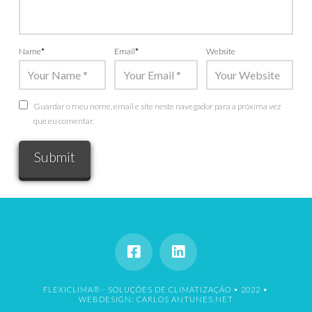
Name
*
Email
*
Website
Guardar o meu nome, email e site neste navegador para a próxima vez
que eu comentar.
FLEXICLIMA® - SOLUÇÕES DE CLIMATIZAÇÃO • 2022 •
WEBDESIGN: CARLOS ANTUNES.NET