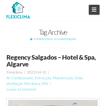
Navi
Tag Archive
HOME
PORTEFÓLIO
CLIMATIZAÇÃO
Regency Salgados – Hotel & Spa,
Algarve
Flexiclima
2022-04-10
Ar Condicionado
,
Extracção
,
Manutenção
,
Solar
,
Ventilação Mecânica
,
VRV
Leave a Comment