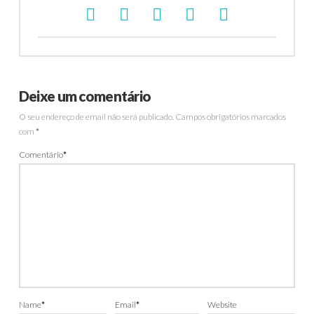
Deixe um comentário
O seu endereço de email não será publicado.
Campos obrigatórios marcados
com
*
Comentário
*
Name
*
Email
*
Website